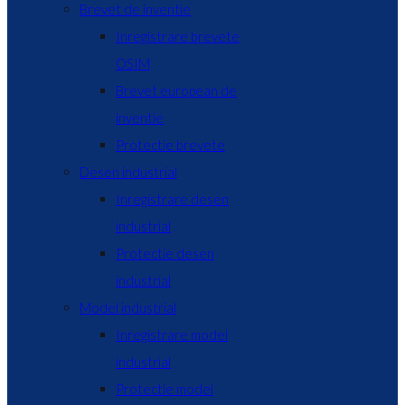
Brevet de inventie
Inregistrare brevete
OSIM
Brevet european de
inventie
Protectie brevete
Desen industrial
Inregistrare desen
industrial
Protectie desen
industrial
Model industrial
Inregistrare model
industrial
Protectie model