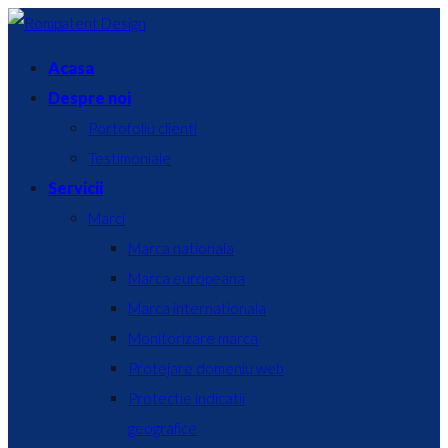
Acasa
Despre noi
Portofoliu clienti
Testimoniale
Servicii
Marci
Marca nationala
Marca europeana
Marca internationala
Monitorizare marca
Protejare domeniu web
Protectie indicatii
geografice